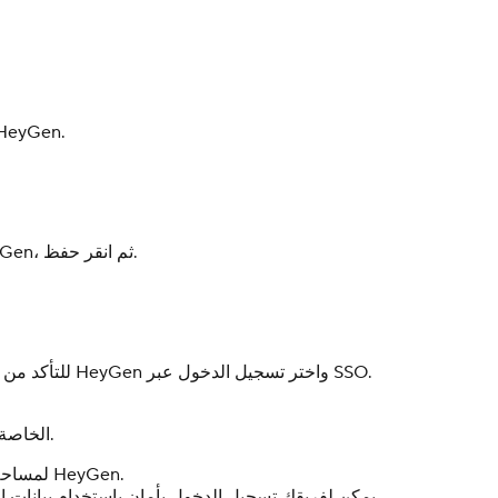
أبقِ هذه الصفحة مفتوحة، فستحتاج إلى هذه القيم لإكمال الإعداد ف
انسخ القيم الثلاث من Okta والصقها في الحقول المقابلة لها في HeyGen، ثم انقر حفظ.
للتأكد من أن كل شيء يعمل بشكل صحيح، انتقل إلى صفحة تسجيل الدخول في HeyGen واختر تسجيل الدخول عبر SSO.
يُفترض أن يتم تسجيل دخولك تلقائيًا باستخدام بيانات اعتماد Okta الخاصة بك.
تم الآن تفعيل تسجيل الدخول الأحادي (SSO) لمساحة العمل الخاصة بك على HeyGen.
يمكن لفريقك تسجيل الدخول بأمان باستخدام بيانات اعتماد الشركة، دون الحاجة إلى كلمات مرور إضافية أو خطوات أخرى.