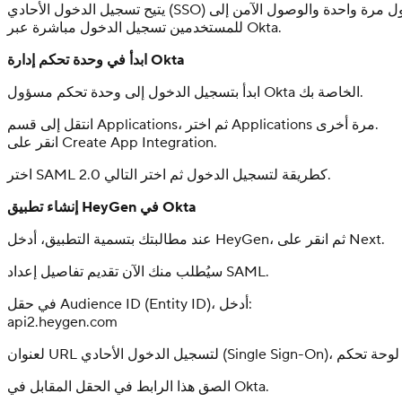
يتيح تسجيل الدخول الأحادي (SSO) لفريقك تسجيل الدخول مرة واحدة والوصول الآمن إلى HeyGen باستخدام بيانات اعتماد الشركة، دون الحاجة إلى إدارة كلمات مرور إضافية. بعد التفعيل والإعداد، يمكن
للمستخدمين تسجيل الدخول مباشرة عبر Okta.
ابدأ في وحدة تحكم إدارة Okta
ابدأ بتسجيل الدخول إلى وحدة تحكم مسؤول Okta الخاصة بك.
انتقل إلى قسم Applications، ثم اختر Applications مرة أخرى.
انقر على Create App Integration.
اختر SAML 2.0 كطريقة لتسجيل الدخول ثم اختر التالي.
إنشاء تطبيق HeyGen في Okta
عند مطالبتك بتسمية التطبيق، أدخل HeyGen، ثم انقر على Next.
سيُطلب منك الآن تقديم تفاصيل إعداد SAML.
في حقل Audience ID (Entity ID)، أدخل:
api2.heygen.com
الصق هذا الرابط في الحقل المقابل في Okta.