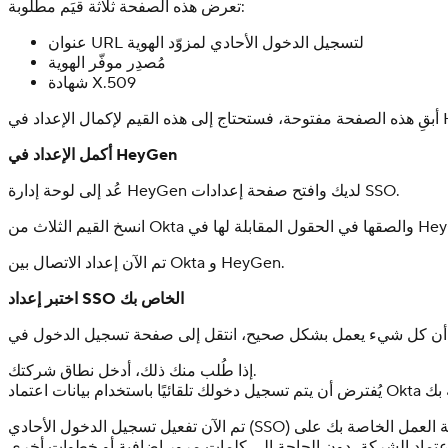
تعرض هذه الصفحة ثلاثة قيَم مطلوبة:
عنوان URL لتسجيل الدخول الأحادي لمزوّد الهوية
مُصدِر موفّر الهوية
شهادة X.509
ي HeyGen.
أكمل الإعداد في HeyGen
عُد إلى لوحة إدارة HeyGen لديك وافتح صفحة إعدادات SSO.
تم الآن إعداد الاتصال بين Okta و HeyGen.
اختبر إعداد SSO الخاص بك
إذا طُلب منك ذلك، أدخل نطاق شركتك.