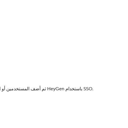
انقر على Assign، ثم أضف المستخدمين أو المجموعات الذين ينبغي أن يتمكنوا من الوصول إلى HeyGen باستخدام SSO.