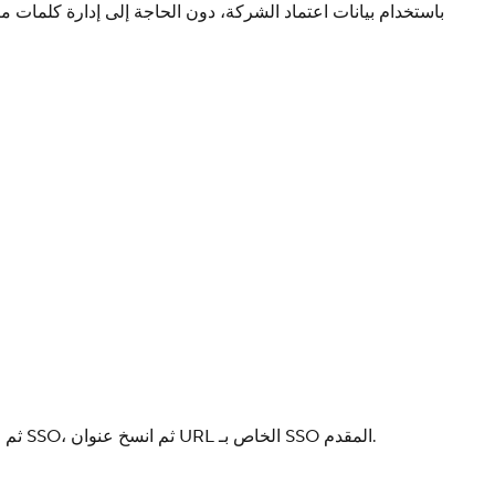
لعنوان URL لتسجيل الدخول الأحادي (Single Sign-On)، عُد إلى لوحة تحكم HeyGen، ثم انتقل إلى الإعدادات، وافتح علامة تبويب الأمان، فعّل SSO، ثم انسخ عنوان URL الخاص بـ SSO المقدم.