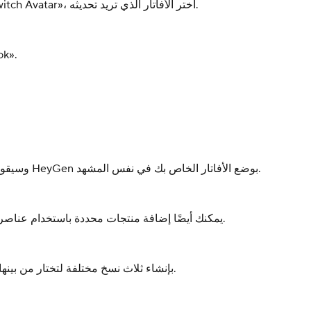
انتقل إلى قسم «Avatars» في الشريط الجانبي الأيسر. من قائمة «Switch Avatar»، اختر الأفاتار الذي تريد تحديثه.
اختر مظهراً موجوداً
ا
إذا وجدت شيئًا يعجبك في مكتبة النماذج، انقر على "Remix Photo" وسيقوم HeyGen بوضع الأفاتار الخاص بك في نفس المشهد.
يمكنك أيضًا إضافة منتجات محددة باستخدام عناصر المشهد. سيتم تناول هذه الميزة بمزيد من التفصيل في فيديو منفصل.
اختر الاتجاه المفضل لديك، ثم اضغط على «إنشاء». سيقوم HeyGen بإنشاء ثلاث نسخ مختلفة لتختار من بينها.