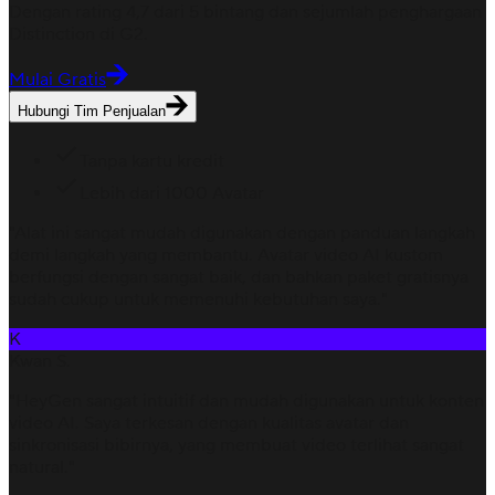
Dengan rating 4,7 dari 5 bintang dan sejumlah penghargaan
Distinction di G2.
Mulai Gratis
Hubungi Tim Penjualan
Tanpa kartu kredit
Lebih dari 1000 Avatar
"Alat ini sangat mudah digunakan dengan panduan langkah
demi langkah yang membantu. Avatar video AI kustom
berfungsi dengan sangat baik, dan bahkan paket gratisnya
sudah cukup untuk memenuhi kebutuhan saya."
K
Kwan S.
"HeyGen sangat intuitif dan mudah digunakan untuk konten
video AI. Saya terkesan dengan kualitas avatar dan
sinkronisasi bibirnya, yang membuat video terlihat sangat
natural."