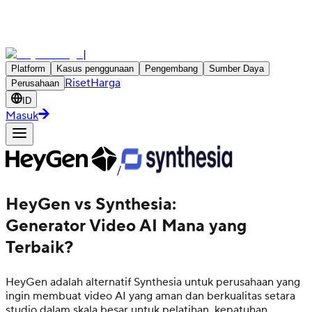
|
Platform
Kasus penggunaan
Pengembang
Sumber Daya
Riset
Harga
Perusahaan
ID
Masuk
/
HeyGen vs Synthesia:
Generator Video AI Mana yang
Terbaik?
HeyGen adalah alternatif Synthesia untuk perusahaan yang
ingin membuat video AI yang aman dan berkualitas setara
studio dalam skala besar untuk pelatihan, kepatuhan,