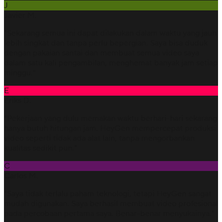
J
Javier M.
"Sekarang semua ini dapat dilakukan dalam waktu yang jauh
lebih singkat dan tanpa perlu bepergian. Saya bisa duduk
dengan pakaian santai dan membuat semua video saya
dalam satu kali pengambilan, menghemat banyak jam setiap
minggu."
E
Eriks D.
"Pekerjaan yang dulu memakan waktu berhari-hari sekarang
hanya butuh hitungan jam. HeyGen mempercepat produksi
video seperti tidak ada alat lain, tanpa mengorbankan
kualitas sedikit pun."
C
Carlos M.
"Saya tidak terlalu paham teknologi, tetapi HeyGen sangat
mudah digunakan. Saya berhasil membuat video profesional
pada percobaan pertama saya. Benar-benar menyukainya."