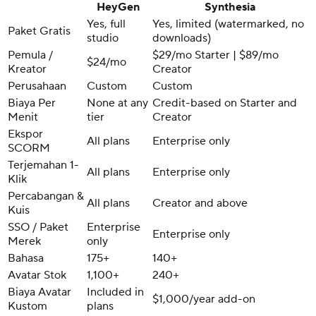
HeyGen
Synthesia
Yes, full
Yes, limited (watermarked, no
Paket Gratis
studio
downloads)
Pemula /
$29/mo Starter | $89/mo
$24/mo
Kreator
Creator
Perusahaan
Custom
Custom
Biaya Per
None at any
Credit-based on Starter and
Menit
tier
Creator
Ekspor
All plans
Enterprise only
SCORM
Terjemahan 1-
All plans
Enterprise only
Klik
Percabangan &
All plans
Creator and above
Kuis
SSO / Paket
Enterprise
Enterprise only
Merek
only
Bahasa
175+
140+
Avatar Stok
1,100+
240+
Biaya Avatar
Included in
$1,000/year add-on
Kustom
plans