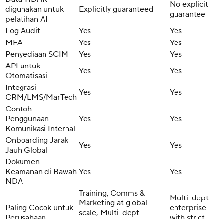
No explicit
digunakan untuk
Explicitly guaranteed
guarantee
pelatihan AI
Log Audit
Yes
Yes
MFA
Yes
Yes
Penyediaan SCIM
Yes
Yes
API untuk
Yes
Yes
Otomatisasi
Integrasi
Yes
Yes
CRM/LMS/MarTech
Contoh
Penggunaan
Yes
Yes
Komunikasi Internal
Onboarding Jarak
Yes
Yes
Jauh Global
Dokumen
Keamanan di Bawah
Yes
Yes
NDA
Training, Comms &
Multi-dept
Marketing at global
Paling Cocok untuk
enterprise
scale, Multi-dept
Perusahaan
with strict