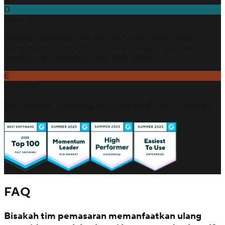
D
Diana P.
"Awalnya saya ragu, tapi kualitas AI-nya benar-benar
mengesankan. Suara dan avatarnya sangat bagus. Ini jelas
membuat alur kerja kami jauh lebih efisien."
E
Ethan W.
The fastest-growing product on G2 for a reason
FAQ
Bisakah tim pemasaran memanfaatkan ulang