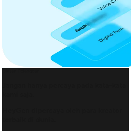
Ulasan Pelanggan
Jangan hanya percaya pada kata-kata
kami saja.
HeyGen dipercaya oleh para kreator
terbaik di dunia.