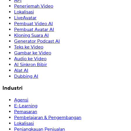
API
Penerjemah Video
Lokalisasi
LiveAvatar
Pembuat Video AI
Pembuat Avatar AI
Kloning Suara AI
Generator Podcast AI
Teks ke Video
Gambar ke Video
Audio ke Video
AI Sinkron Bibir
Alat AI
Dubbing AI
Industri
Agensi
E-Learning
Pemasaran
Pembelajaran & Pengembangan
Lokalisasi
Penjangkauan Penjualan