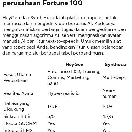
perusahaan Fortune 100
HeyGen dan Synthesia adalah platform populer untuk
membuat dan mengedit video berbasis AI. Keduanya
mengotomatiskan berbagai tugas dalam pengeditan video
menggunakan algoritma AI, seperti menghasilkan avatar
manusia AI dan fitur text-to-speech. Untuk memilih alat
yang tepat bagi Anda, bandingkan fitur, ulasan pelanggan,
dan harga melalui berbagai tabel perbandingan.
HeyGen
Synthesia
Enterprise L&D, Training,
Fokus Utama
Comms, Marketing,
Multi-dept
Perusahaan
Sales
Near-
Realitas Avatar
Hyper-realistic
human
Bahasa yang
175+
140+
Didukung
Sinkron Bibir
5/5
4.7/5
Ekspor SCORM
Yes
Yes
Integrasi LMS
Yes
Yes