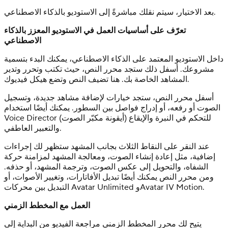
بعد الاختيار، سيتم نقلك مباشرةً إلى الاستوديو بالذكاء الاصطناعي.
تعرّف على أساسيات العمل في الاستوديو المعزز بالذكاء
الاصطناعي
داخل الاستوديو المعتمد على الذكاء الاصطناعي، يمكنك البدء بتسمية
مشروعك. أسفل ذلك ستجد محرر النص، حيث تكتب وتحرر وتدير
المشاهد الخاصة بك. هنا تضيف النص وتضع هيكل فيديوك.
أسفل محرر النص، ستجد خيارات لإضافة مشاهد جديدة، وتسجيل
الصوت أو رفعه، أو إدراج فواصل بين السطور. يمكنك أيضًا استخدام
Voice Director (أيقونة مكبّر الصوت) للتحكم في النبرة والإيقاع
والتعبير العاطفي.
عند النقر على النقاط الثلاث بجانب المشهد ستظهر لك إجراءات
إضافية، مثل إعادة إنشاء الصوت، ومعالجة المشهد لمزامنة حركة
الشفاه، والتحويل إلى عكس الصوت، وترجمة المشهد، أو حذفه.
ومن محرر النص يمكنك أيضًا تبديل الأفاتارات، وتغيير الأصوات، أو
التبديل بين محركات Avatar Unlimited وAvatar IV Motion.
العمل مع المخطط الزمني
يتيح لك محرر المخطط الزمني مراجعة الفيديو من البداية إلى