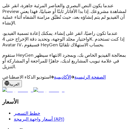
عندما يكون النص البصري والعناصر المرئية جاهزة، انقر على
Preview لمشاهدة مشروعك. إذا بدا الأفاتار ثابتًا أو ضبابيًا، فهذا يعني
أن الفيديو لم يتم إنشاؤه بعد، حيث تُطبَّق مزامنة الشفاه أثناء عملية
الإنشاء.
عندما تكون راضيًا، انقر على إنشاء. يمكنك إعادة تسمية الفيديو،
واختيار مجلد الوجهة، وتحديد دقة الإخراج حتى 4K. إذا كنت تستخدم
Avatar IV، فسيقوم HeyGen بحساب الاستهلاك تلقائيًا.
ستقوم HeyGen بمعالجة الفيديو الخاص بك، وبمجرد الانتهاء سيظهر
في علامة تبويب المشاريع لديك، جاهزًا للمراجعة أو المشاركة أو
التنزيل.
الصفحة الرئيسية
الأكاديمية
استوديو الذكاء الاصطناعي
العربية
الأسعار
خطط التسعير
أسعار واجهة البرمجة (API)