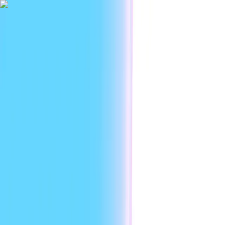
|
Платформа
Сфери застосування
Розробникам
Ресурси
Корпор
UK
Увійти
Головна
Моделі ШІ
Seedance 2.0
Seedance 2.0 — AI-відео генератор в