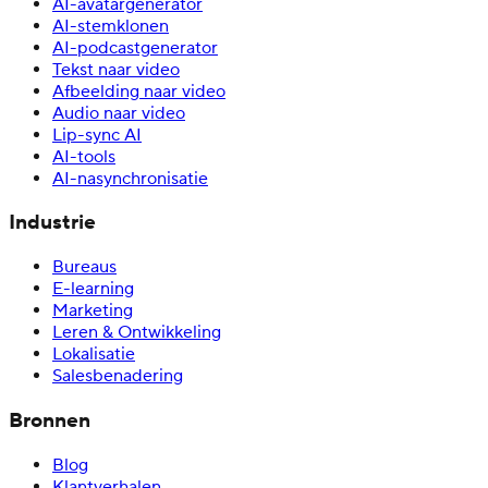
AI-avatargenerator
AI-stemklonen
AI-podcastgenerator
Tekst naar video
Afbeelding naar video
Audio naar video
Lip-sync AI
AI-tools
AI-nasynchronisatie
Industrie
Bureaus
E-learning
Marketing
Leren & Ontwikkeling
Lokalisatie
Salesbenadering
Bronnen
Blog
Klantverhalen