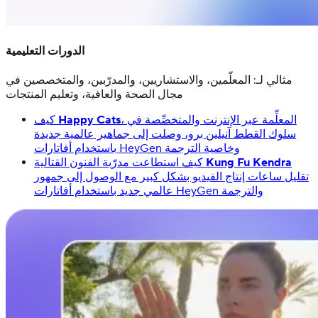
الدورات التعليمية
مثالي لـ: المعلّمين، والاستشاريين، والمدرّبين، والمتخصصين في
مجال الصحة والعافية، وتعليم المنتجات
، المعلِّمة عبر الإنترنت والمتخصِّصة في
Happy Cats
كيف
سلوك القطط آنيلين برو، وصلت إلى جماهير عالمية جديدة
باستخدام أفاتارات HeyGen وخاصية الترجمة
Kung Fu Kendra
كيف استطاعت مدرّبة الفنون القتالية
تقليل ساعات إنتاج الفيديو بشكل كبير مع الوصول إلى جمهور
عالمي جديد باستخدام أفاتارات HeyGen والترجمة