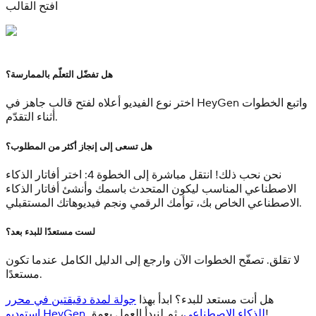
افتح القالب
هل تفضّل التعلّم بالممارسة؟
اختر نوع الفيديو أعلاه لفتح قالب جاهز في HeyGen واتبع الخطوات
أثناء التقدّم.
هل تسعى إلى إنجاز أكثر من المطلوب؟
نحن نحب ذلك! انتقل مباشرة إلى
الخطوة 4: اختر أفاتار الذكاء
الاصطناعي المناسب ليكون المتحدث باسمك
وأنشئ أفاتار الذكاء
الاصطناعي الخاص بك، توأمك الرقمي ونجم فيديوهاتك المستقبلي.
لست مستعدًا للبدء بعد؟
لا تقلق. تصفّح الخطوات الآن وارجع إلى الدليل الكامل عندما تكون
مستعدًا.
هل أنت مستعد للبدء؟ ابدأ بهذا
جولة لمدة دقيقتين في محرر
، ثم لنبدأ العمل بعمق!
استوديو HeyGen للذكاء الاصطناعي