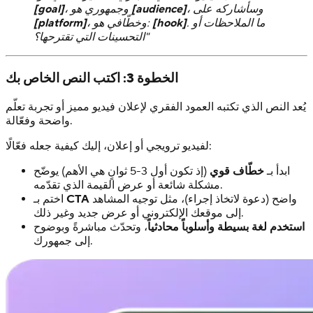
، وسأشاركه على
[audience]
، وجمهوري هو
[goal]
. ما الملاحظات أو
[hook]
، وخطّافي هو:
[platform]
التحسينات التي تقترحها؟"
الخطوة 3: اكتب النص الخاص بك
يُعد النص الذي تكتبه العمود الفقري لإعلان فيديو مميز أو تجربة تعلّم
واضحة وفعّالة.
لفيديو ترويجي أو إعلان، إليك كيفية جعله فعّالًا:
ابدأ بـ
خطّاف قوي
(إذ تكون أول 3-5 ثوانٍ هي الأهم) يوضّح
مشكلة شائعة أو عرض القيمة الذي تقدّمه.
واضح (دعوة لاتخاذ إجراء)، مثل توجيه المشاهد
CTA
اختم بـ
إلى موقعك الإلكتروني أو عرض جديد وغير ذلك.
استخدم لغة بسيطة وأسلوباً محادثياً
، وتحدّث مباشرةً وبوضوح
إلى جمهورك.