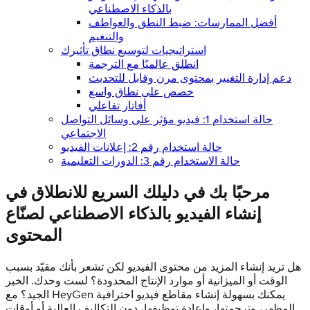
بالذكاء الاصطناعي
أفضل الممارسات: ضبط النطق والعواطف
والتنغيم
استراتيجيات لتوسيع نطاق تأثيرك
انطلق عالميًا مع الترجمة
دعم إدارة التغيير بمحتوى مرن وقابل للتحديث
خصص على نطاق واسع
أفاتار تفاعلي
حالة استخدام 1: فيديو مؤثر على وسائل التواصل
الاجتماعي
حالة استخدام رقم 2: إعلانات الفيديو
حالة الاستخدام رقم 3: الدورات التعليمية
مرحبًا بك في دليلك السريع للانطلاق في
إنشاء الفيديو بالذكاء الاصطناعي لصنّاع
المحتوى
هل تريد إنشاء المزيد من محتوى الفيديو لكن تشعر بأنك مقيّد بسبب
الوقت أو الميزانية أو موارد الإنتاج المحدودة؟ لست وحدك. الخبر
الجيد؟ مع HeyGen يمكنك بسهولة إنشاء مقاطع فيديو احترافية
المظهر، وترجمتها، وإعادة توظيفها، دون التكاليف العالية أو أوقات