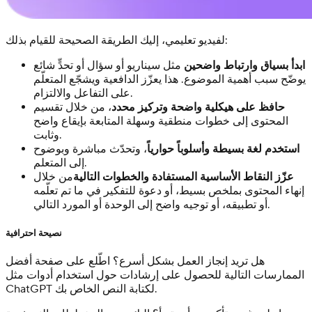
لفيديو تعليمي، إليك الطريقة الصحيحة للقيام بذلك:
ابدأ بسياق وارتباط واضحين
مثل سيناريو أو سؤال أو تحدٍّ شائع
يوضّح سبب أهمية الموضوع. هذا يعزّز الدافعية ويشجّع المتعلّم
على التفاعل والالتزام.
حافظ على هيكلية واضحة وتركيز محدد
، من خلال تقسيم
المحتوى إلى خطوات منطقية وسهلة المتابعة بإيقاع واضح
وثابت.
استخدم لغة بسيطة وأسلوباً حوارياً
، وتحدّث مباشرة وبوضوح
إلى المتعلم.
عزّز النقاط الأساسية المستفادة والخطوات التالية
من خلال
إنهاء المحتوى بملخص بسيط، أو دعوة للتفكير في ما تم تعلّمه
أو تطبيقه، أو توجيه واضح إلى الوحدة أو المورد التالي.
نصيحة احترافية
هل تريد إنجاز العمل بشكل أسرع؟ اطّلع على صفحة أفضل
الممارسات التالية للحصول على إرشادات حول استخدام أدوات مثل
ChatGPT لكتابة النص الخاص بك.