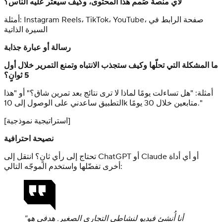
لأي منصة صُمم هذا المحتوى، وكيف سيعثر عليه الناس؟
أمثلة: Instagram Reels، TikTok، YouTube، صفحة الرابط في
السيرة الذاتية
رسالة أو عبارة جذابة
ما المشكلة التي تحلّها وكيف ستجذب الانتباه وتمنع التمرير خلال أول
5 ثوانٍ؟
أمثلة: "هل تساءلت يومًا لماذا لا ترى نتائج بعد تمرين شاق؟" أو "هذا
التطبيق ساعدني على الوصول إلى 10k متابعين خلال 30 يومًا."
[استراتيجية نموذجية]
نصيحة احترافية
تحتاج إلى رأي ثانٍ؟ انتقل إلى ChatGPT أو Claude أو أي أداة
أخرى تفضّلها واستخدم الموجّه التالي:
"أنا أُنشئ فيديو لنشاطي التجاري الصغير. هدفي هو