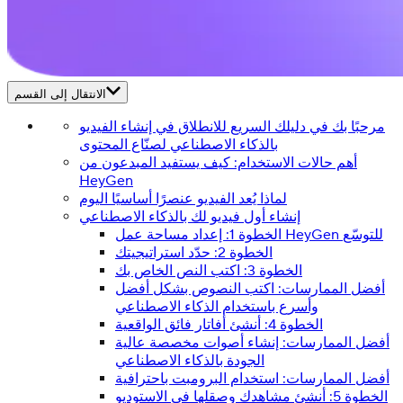
الانتقال إلى القسم
مرحبًا بك في دليلك السريع للانطلاق في إنشاء الفيديو
بالذكاء الاصطناعي لصنّاع المحتوى
أهم حالات الاستخدام: كيف يستفيد المبدعون من
HeyGen
لماذا يُعد الفيديو عنصرًا أساسيًا اليوم
إنشاء أول فيديو لك بالذكاء الاصطناعي
الخطوة 1: إعداد مساحة عمل HeyGen للتوسّع
الخطوة 2: حدّد استراتيجيتك
الخطوة 3: اكتب النص الخاص بك
أفضل الممارسات: اكتب النصوص بشكل أفضل
وأسرع باستخدام الذكاء الاصطناعي
الخطوة 4: أنشئ أفاتار فائق الواقعية
أفضل الممارسات: إنشاء أصوات مخصصة عالية
الجودة بالذكاء الاصطناعي
أفضل الممارسات: استخدام البرومبت باحترافية
الخطوة 5: أنشئ مشاهدك وصقلها في الاستوديو