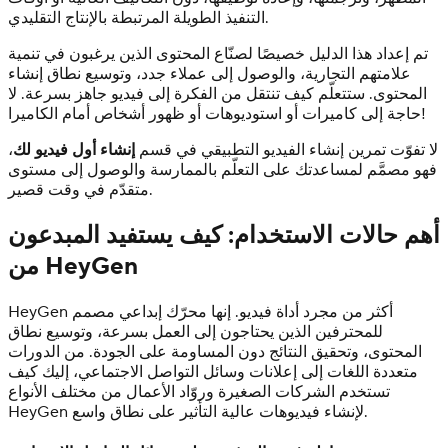
التنفيذ الطويلة المرتبطة بالإنتاج التقليدي.
تم إعداد هذا الدليل خصيصًا لصنّاع المحتوى الذين يرغبون في تنمية
علامتهم التجارية، والوصول إلى عملاء جدد، وتوسيع نطاق إنشاء
المحتوى. ستتعلّم كيف تنتقل من الفكرة إلى فيديو جاهز بسرعة. لا
حاجة إلى كاميرات أو استوديوهات أو ظهور أشخاص أمام الكاميرا!
لا تفوّت تمرين إنشاء الفيديو التطبيقي في قسم
إنشاء أول فيديو لك
،
فهو مصمَّم لمساعدتك على التعلّم بالممارسة والوصول إلى مستوى
متقدّم في وقت قصير.
أهم حالات الاستخدام: كيف يستفيد المبدعون
من HeyGen
HeyGen أكثر من مجرد أداة فيديو. إنها محرّك إبداعي مصمم
للمحترفين الذين يحتاجون إلى العمل بسرعة، وتوسيع نطاق
المحتوى، وتحقيق النتائج دون المساومة على الجودة. من الدورات
متعددة اللغات إلى إعلانات وسائل التواصل الاجتماعي، إليك كيف
تستخدم الشركات الصغيرة وروّاد الأعمال من مختلف الأنواع
HeyGen لإنشاء فيديوهات عالية التأثير على نطاق واسع.