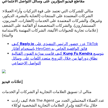
مقاطع فيديو المؤثرين على وسائل التواصل الاجتماعي
مثالي للشركات التي تعتمد على قوة التزكيات وآراء العملاء:
الشركات المعتمدة على المنتجات (العناية بالبشرة، الديكور،
وغيرها)، والشركات المعتمدة على الخدمات (العقارات، المدربون،
المستشارون)، والشركات المتخصصة أو القائمة على الشغف
(علامات تجارية للحيوانات الأليفة، الشركات المهتمة بالاستدامة
والبيئة)
عزز حضور الرئيس التنفيذي على TikTok
Reply.io
كيف
باستخدام أفاتار HeyGen فائق الواقعية الخاص به
بتوسيع
Kung Fu Kendra
كيف قامت مدرّبة الفنون القتالية
نطاق دوراتها من خلال الترويج متعدد اللغات على وسائل
التواصل الاجتماعي
إعلانات فيديو
مثالي لـ: تسويق العلامات التجارية أو الشركات أو الخدمات
كيف زادت Ask The Agent عدد العملاء المحتملين الجدد من
خلال بناء الثقة وإبراز العلامات التجارية الشخصية لوكلاء