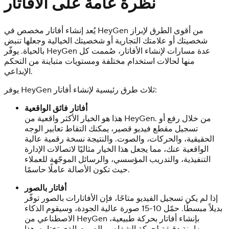
نظرة عامة على الأفاتار
يُعد إنشاء أفاتار مخصص في HeyGen من أقوى الطرق لإبراز
شخصيتك أو علامتك التجارية أو شخصيتك الخيالية وجعلها تنبض
بالحياة. يوفّر HeyGen عدة مسارات لإنشاء الأفاتار، صُممت كل
منها لحالات استخدام مختلفة ومستويات متباينة من التحكم
الإبداعي.
يوفر HeyGen ثلاث طرق رئيسية لإنشاء أفاتار:
أفاتار فائق الواقعية
هذا هو الخيار الأكثر واقعية من HeyGen. من خلال رفع أو
تسجيل مقطع فيديو قصير، يمكنك التقاط تعابير الوجه
الحقيقية، والحركات، والصوت. والنتيجة نسخة رقمية عالية
الواقعية عنك، مما يجعل هذا الخيار مثاليًا لاتصالات الإدارة
التنفيذية، والتدريب المؤسسي، والرسائل الموجّهة للعملاء
حيث تكون الأصالة عاملًا حاسمًا.
أفاتار بالصور
إذا لم يكن تسجيل الفيديو متاحًا، فإن الأفاتارات بالصور توفّر
بديلاً مبسطًا. حمّل 10-15 صورة عالية الجودة، وسيقوم الذكاء
الاصطناعي من HeyGen بإنشاء أفاتار بحركة طبيعية،
ومزامنة دقيقة لحركة الشفاه، وبالصوت الذي تختاره. هذا