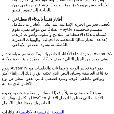
الأسلوب سريع وموثوق ومناسب جدًا لإنشاء توأم رقمي دون
الحاجة إلى تصوير فيديو.
أفاتار مُنشأ بالذكاء الاصطناعي
لأقصى قدر من الحرية الإبداعية، يتم إنشاء الأفاتارات بالكامل
انطلاقًا من موجّه نصي. تقوم HeyGen بتصميم شخصية
مُنشأة بالذكاء الاصطناعي بملامح وأسلوب وأصوات فريدة.
يُعد هذا الخيار مثاليًا للشخصيات الخيالية، والهويات البصرية
المُصمَّمة، وسرد القصص الإبداعي.
بمجرد إنشاء الأفاتار الخاص بك، يمكنك تحسينه باستخدام Avatar IV،
وهي ميزة من الجيل التالي تضيف حركات معبّرة وبيئات ديناميكية.
يقوم Avatar IV بمواءمة تعابير الوجه والإيماءات والخلفيات مع
العاطفة وسياق النص الذي تكتبه. يؤدي ذلك إلى إلقاء أكثر自然ية،
وتوافق عاطفي أقوى، وسرد قصصي غامر، بغض النظر عن نوع
الأفاتار الذي تبدأ به.
سواء كنت تنشئ تمثيلاً واقعيًا لنفسك أو تصمّم شخصية جديدة
بالكامل، يوفّر لك HeyGen الأدوات التي تحتاجها لتجعل الأفاتار
الخاص بك معبرًا عنك بالكامل.
الصفحة الرئيسية
الأكاديمية
أفاتارات