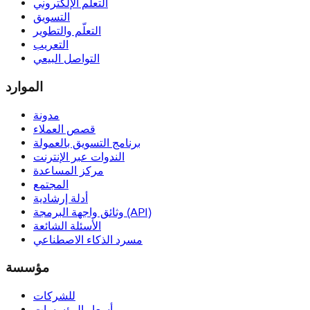
التعلّم الإلكتروني
التسويق
التعلّم والتطوير
التعريب
التواصل البيعي
الموارد
مدونة
قصص العملاء
برنامج التسويق بالعمولة
الندوات عبر الإنترنت
مركز المساعدة
المجتمع
أدلة إرشادية
وثائق واجهة البرمجة (API)
الأسئلة الشائعة
مسرد الذكاء الاصطناعي
مؤسسة
للشركات