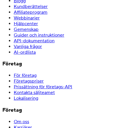
Blogg
Kundberättelser
Affiliateprogram
Webbinarier
Hjälpcenter
Gemenskap
Guider och instruktioner
API-dokumentation
Vanliga frågor
AI-ordlista
Företag
För företag
Företagspriser
Prissättning för företags-API
Kontakta säljteamet
Lokalisering
Företag
Om oss
Karriärer