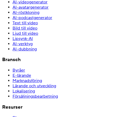
AI-videogenerator
AI-avatargenerator
AI-röstkloning
AI-podcastgenerator
Text till video
Bild till video
Ljud till video
Lipsynk-AI
AI-verktyg
AI-dubbning
Bransch
Byråer
E-lärande
Marknadsföring
Lärande och utveckling
Lokalisering
Försäljningsbearbetning
Resurser