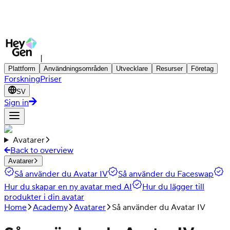
|
Plattform
Användningsområden
Utvecklare
Resurser
Företag
Forskning
Priser
SV
Sign in
Avatarer
Back to overview
Avatarer
Så använder du Avatar IV
Så använder du Faceswap
Hur du skapar en ny avatar med AI
Hur du lägger till
produkter i din avatar
Home
Academy
Avatarer
Så använder du Avatar IV