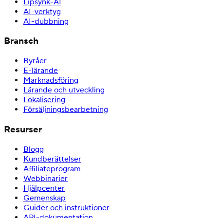
Lipsynk-AI
AI-verktyg
AI-dubbning
Bransch
Byråer
E-lärande
Marknadsföring
Lärande och utveckling
Lokalisering
Försäljningsbearbetning
Resurser
Blogg
Kundberättelser
Affiliateprogram
Webbinarier
Hjälpcenter
Gemenskap
Guider och instruktioner
API-dokumentation