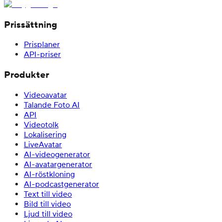
Prissättning
Prisplaner
API-priser
Produkter
Videoavatar
Talande Foto AI
API
Videotolk
Lokalisering
LiveAvatar
AI-videogenerator
AI-avatargenerator
AI-röstkloning
AI-podcastgenerator
Text till video
Bild till video
Ljud till video