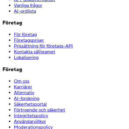
Vanliga frågor
AI-ordlista
Företag
För företag
Företagspriser
Prissättning för företags-API
Kontakta säljteamet
Lokalisering
Företag
Om oss
Karriärer
Alternativ
AI-forskning
Säkerhetsportal
Förtroende och säkerhet
Integritetspolicy
Användarvillkor
Moderationspolicy