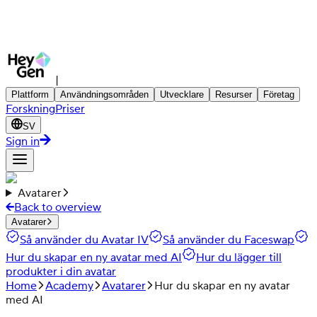
|
Plattform
Användningsområden
Utvecklare
Resurser
Företag
Forskning
Priser
SV
Sign in
Avatarer
Back to overview
Avatarer
Så använder du Avatar IV
Så använder du Faceswap
Hur du skapar en ny avatar med AI
Hur du lägger till
produkter i din avatar
Home
Academy
Avatarer
Hur du skapar en ny avatar
med AI