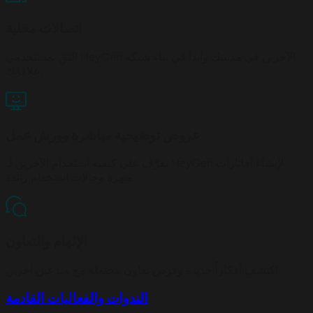
اتصالات محلية
التقِ بمستخدمي HeyGen الآخرين في مدينتك وابدأ في بناء شبكة
علاقاتك.
عروض توضيحية مباشرة وورش عمل
تعرّف على كيفية استخدام الآخرين لـ HeyGen لإنشاء أفاتارات
مبهرة وحالات استخدام رائدة
الإلهام والتعاون
اكتشف أفكاراً جديدة وفرص تعاون محتملة مع مبدعين آخرين.
الندوات والفعاليات القادمة