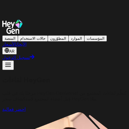
|
المؤسسات
الموارد
المطوّرون
حالات الاستخدام
المنصة
الأبحاث
الأسعار
AR
تسجيل الدخول
لقاءات HeyGen
مرحبًا بك في قلب HeyGen Geniverse! تُنظَّم لقاءات المجتمع من
قِبل أعضاء المجتمع لاستكشاف سحر HeyGen معًا.
احضر فعالية