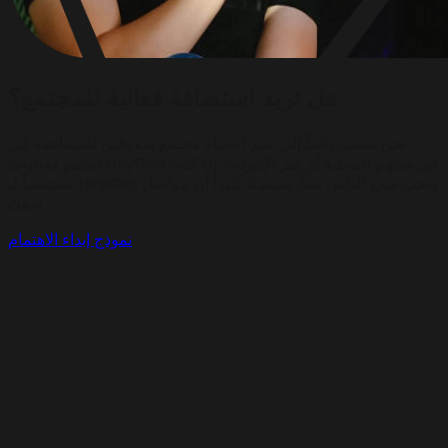
هل تريد استضافة فعالية للمجتمع؟
نحن نسعى دائماً إلى ضم أعضاء مجتمع شغوفين للمساهمة في
تنظيم فعاليات HeyGen في مدنهم المحلية أو عبر الإنترنت. إذا كنت
متحمساً لـ HeyGen وتحب جمع الناس معاً، يسعدنا كثيراً أن نتواصل
معك!
نموذج إبداء الاهتمام