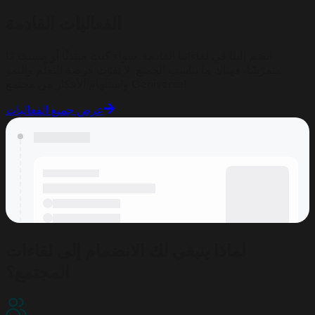
الفعاليات القادمة
انضم إلينا في لقاءاتنا القادمة. سواء كنت مبتدئًا أو مستخدمًا
متمرّسًا، فهناك ما يناسب الجميع. لا تفوّت فرصة التعلّم والنمو
واستلهام الأفكار من مجتمع Geniverse!
عرض جميع الفعاليات
لماذا ينبغي لك الانضمام إلى لقاءات
المجتمع؟