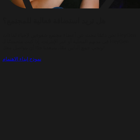
هل تريد استضافة فعالية للمجتمع؟
نحن دائمًا نبحث عن أعضاء مجتمع شغوفين لإحياء لقاءات HeyGen
في مدنهم المحلية أو عبر الإنترنت. إذا كنت متحمسًا لـ HeyGen
وتحب جمع الناس معًا، يسعدنا جدًا أن نتواصل معك!
نموذج إبداء الاهتمام