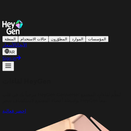
|
المؤسسات
الموارد
المطوّرون
حالات الاستخدام
المنصّة
الأبحاث
الأسعار
AR
Sign in
لقاءات HeyGen
مرحباً بك في قلب HeyGen Geniverse! تُنظَّم لقاءات المجتمع
بواسطة أعضاء المجتمع لاستكشاف سحر HeyGen معاً.
احضر فعالية