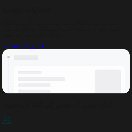
الفعاليات القادمة
انضم إلينا في لقاءاتنا القادمة. سواء كنت مبتدئاً أو مستخدماً ذا
خبرة، ستجد ما يناسبك. لا تفوّت فرصة التعلّم والتطوّر واستلهام
الأفكار من مجتمع Geniverse!
عرض كل الفعاليات
لماذا ينبغي أن تنضم إلى لقاء المجتمع؟