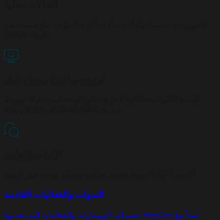
اتصالات محلية
تعرّف على مستخدمي HeyGen الآخرين في مدينتك وابدأ في بناء
شبكة علاقاتك.
عروض مباشرة وورش عمل
تعرّف على كيفية استخدام الآخرين لـ HeyGen لإنشاء أفاتارات
مبهرة وحالات استخدام مبتكرة ورائدة.
الإلهام والتعاون
اكتشف أفكاراً جديدة وفرص تعاون محتملة مع مبدعين آخرين.
الندوات والفعاليات القادمة
انضم إلى الويبينارات والفعاليات التي تقدمها HeyGen لتبدأ مع