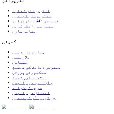
انٹرپرائز
انٹرپرائز کے لیے
انٹرپرائز قیمتیں
انٹرپرائز API قیمتیں
سیلز سے رابطہ کریں
مقامی سازی
کمپنی
ہمارے بارے میں
ملازمتیں
متبادل
مصنوعی ذہانت کی تحقیق
سیکیورٹی پورٹل
اعتماد اور تحفظ
رازداری کی پالیسی
سروس کی شرائط
اعتدال کی پالیسی
جی ڈی پی آر کی تعمیل