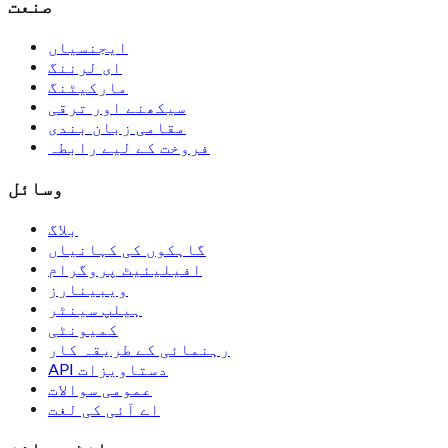
صنعت
ایجنسیاں
ای لرننگ
مارکیٹنگ
سیکھنے اور ترقی
مقامی زبان بندی
فروخت کے لیے رابطہ
وسائل
بلاگ
گاہکوں کی کہانیاں
افیلیئیٹ پروگرام
ویبینارز
ہیلپ سینٹر
کمیونٹی
رہنمائی کے طریقہ کار
API دستاویزات
عمومی سوالات
اے آئی کی لغت