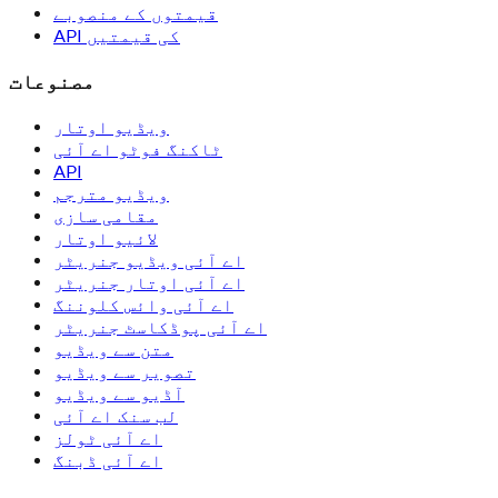
قیمتوں کے منصوبے
API کی قیمتیں
مصنوعات
ویڈیو اوتار
ٹاکنگ فوٹو اے آئی
API
ویڈیو مترجم
مقامی سازی
لائیو اوتار
اے آئی ویڈیو جنریٹر
اے آئی اوتار جنریٹر
اے آئی وائس کلوننگ
اے آئی پوڈکاسٹ جنریٹر
متن سے ویڈیو
تصویر سے ویڈیو
آڈیو سے ویڈیو
لب سنک اے آئی
اے آئی ٹولز
اے آئی ڈبنگ