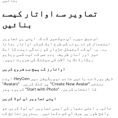
بنائیں
تصاویر سے اواتار کیسے
بنائیں
اس سبق میں، آپ سیکھیں گے کہ اپنی ہی تصاویر
استعمال کرتے ہوئے کس طرح ایک کسٹم اواتار بنانا
ہے۔ یہ آپ کے ڈیجیٹل جڑواں کو زندگی دینے کا ایک
تیز اور آسان طریقہ ہے، جس کے لیے کسی ویڈیو
ریکارڈنگ یا آلات کی سیٹنگ کی ضرورت نہیں۔
اواتارز کے پیج سے شروع کریں
اپنے HeyGen ڈیش بورڈ سے بائیں جانب نیویگیشن میں
"Avatars" پر کلک کریں۔ "Create New Avatar" منتخب
کریں، پھر "Start with Photo" کا انتخاب کریں۔
اپنی تصاویر اپ لوڈ کریں
حالیہ، اعلیٰ معیار کی ایسی تصاویر اپ لوڈ کریں جو
واضح طور پر صرف آپ کو دکھائیں۔ بہترین نتائج کے