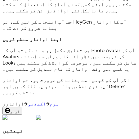
سکتے ہیں، اپنی کسی کسٹم آواز کا استعمال کر سکتے
ہیں، یا بالکل نئی آواز ڈیزائن کر سکتے ہیں۔
جب آپ انتخاب کر لیں گے، تو HeyGen آپ کا اواتار
بنانا شروع کر دے گا۔
اپنا اواتار منظم کریں
جب تخلیق مکمل ہو جائے گی تو آپ کا Photo Avatar آپ کی
Avatars کی فہرست میں نظر آئے گا۔ وہاں سے آپ نئے
Looks شامل کر سکتے ہیں، موجودہ کو ایڈٹ کر سکتے ہیں
یا کسی بھی وقت اواتار کا نام تبدیل کر سکتے ہیں۔
اگر آپ کو کبھی اسے ہٹانے کی ضرورت ہو، تو اواتار
پر تین نقطوں والے مینو پر کلک کریں اور "Delete"
منتخب کریں۔
ہوم
اکیڈمی
اواتارز
اردو
قیمتیں