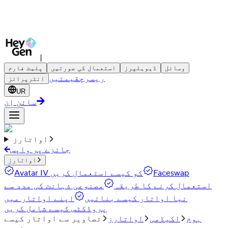
|
وسائل
ڈیویلپرز
استعمال کی صورتیں
پلیٹ فارم
ریسرچ
قیمتیں
انٹرپرائز
UR
سائن اِن
اواتارز
جائزے پر واپس
اواتارز
Faceswap
Avatar IV کو کیسے استعمال کریں
استعمال کرنے کا طریقہ
مصنوعی ذہانت کی مدد سے
نیا اواتار کیسے بنائیں
اپنے اواتار میں
پروڈکٹس کیسے شامل کریں
ہوم
اکیڈمی
اواتارز
تصاویر سے اواتار کیسے