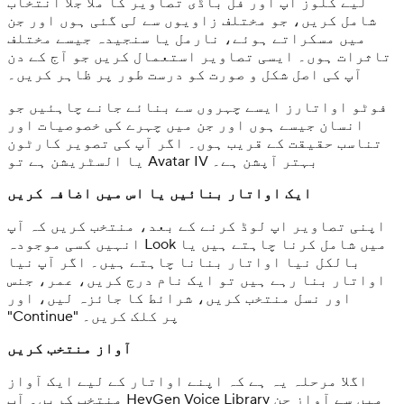
لیے کلوز اپ اور فل باڈی تصاویر کا ملا جلا انتخاب
شامل کریں، جو مختلف زاویوں سے لی گئی ہوں اور جن
میں مسکراتے ہوئے، نارمل یا سنجیدہ جیسے مختلف
تاثرات ہوں۔ ایسی تصاویر استعمال کریں جو آج کے دن
آپ کی اصل شکل و صورت کو درست طور پر ظاہر کریں۔
فوٹو اواتارز ایسے چہروں سے بنائے جانے چاہئیں جو
انسان جیسے ہوں اور جن میں چہرے کی خصوصیات اور
تناسب حقیقت کے قریب ہوں۔ اگر آپ کی تصویر کارٹون
یا السٹریشن ہے تو Avatar IV بہتر آپشن ہے۔
ایک اواتار بنائیں یا اس میں اضافہ کریں
اپنی تصاویر اپ لوڈ کرنے کے بعد، منتخب کریں کہ آپ
انہیں کسی موجودہ Look میں شامل کرنا چاہتے ہیں یا
بالکل نیا اواتار بنانا چاہتے ہیں۔ اگر آپ نیا
اواتار بنا رہے ہیں تو ایک نام درج کریں، عمر، جنس
اور نسل منتخب کریں، شرائط کا جائزہ لیں، اور
"Continue" پر کلک کریں۔
آواز منتخب کریں
اگلا مرحلہ یہ ہے کہ اپنے اواتار کے لیے ایک آواز
منتخب کریں۔ آپ HeyGen Voice Library میں سے آواز چن