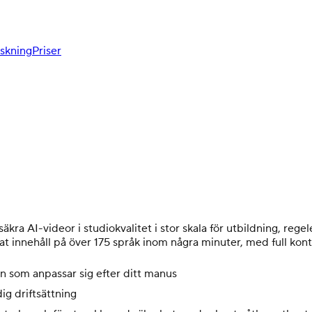
skning
Priser
säkra AI-videor i studiokvalitet i stor skala för utbildning, re
 innehåll på över 175 språk inom några minuter, med full kontr
n som anpassar sig efter ditt manus
g driftsättning