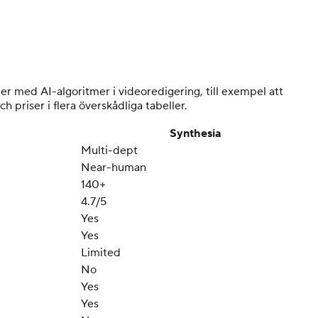
r med AI-algoritmer i videoredigering, till exempel att
h priser i flera överskådliga tabeller.
Synthesia
Multi-dept
Near-human
140+
4.7/5
Yes
Yes
Limited
No
Yes
Yes