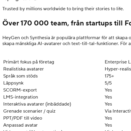
Trusted by millions worldwide to bring their stories to life.
Över 170 000 team, från startups till 
HeyGen och Synthesia är populära plattformar för att skapa o
skapa mänskliga AI-avatarer och text-till-tal-funktioner. För a
Primärt fokus på företag
Enterprise L
Realistiska avatarer
Hyper-realis
Språk som stöds
175+
Läppsynk
5/5
SCORM-export
Yes
LMS-integration
Yes
Interaktiva avatarer (inbäddade)
Yes
Grenade scenarier / quiz
Via Interact
PPT/PDF till video
Yes
Anpassad avatar
Yes