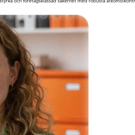
tsstyrka och företagsklassad säkerhet med robusta åtkomstkontr