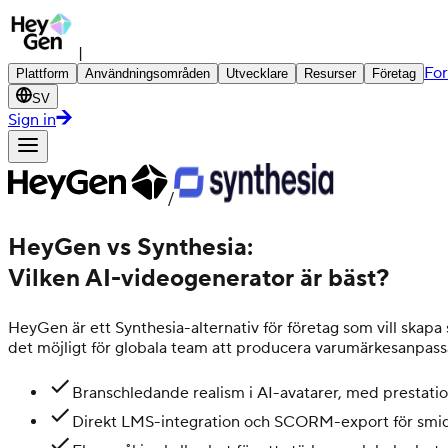
|
For
Plattform
Användningsområden
Utvecklare
Resurser
Företag
SV
Sign in
/
HeyGen vs Synthesia:
Vilken AI-videogenerator är bäst?
HeyGen är ett Synthesia-alternativ för företag som vill skapa 
det möjligt för globala team att producera varumärkesanpassat
Branschledande realism i AI-avatarer, med prestatio
Direkt LMS-integration och SCORM-export för smidi