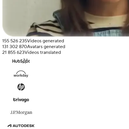
155 526 235
Videos generated
131 302 870
Avatars generated
21 855 623
Videos translated