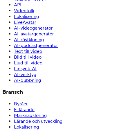
API
Videotolk
Lokalisering
LiveAvatar
AI-videogenerator
AI-avatargenerator
AI-röstkloning
AI-podcastgenerator
Text till video
Bild till video
Ljud till video
Lipsynk-AI
AI-verktyg
AI-dubbning
Bransch
Byråer
E-lärande
Marknadsföring
Lärande och utveckling
Lokalisering