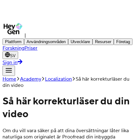
|
Plattform
Användningsområden
Utvecklare
Resurser
Företag
Forskning
Priser
SV
Sign in
Home
Academy
Localization
Så här korrekturläser du
din video
Så här korrekturläser du din
video
Om du vill vara säker på att dina översättningar låter lika
naturliga som originalet är Proofread din inbyggda