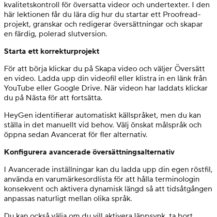
kvalitetskontroll för översatta videor och undertexter. I den
här lektionen får du lära dig hur du startar ett Proofread-
projekt, granskar och redigerar översättningar och skapar
en färdig, polerad slutversion.
Starta ett korrekturprojekt
För att börja klickar du på Skapa video och väljer Översätt
en video. Ladda upp din videofil eller klistra in en länk från
YouTube eller Google Drive. När videon har laddats klickar
du på Nästa för att fortsätta.
HeyGen identifierar automatiskt källspråket, men du kan
ställa in det manuellt vid behov. Välj önskat målspråk och
öppna sedan Avancerat för fler alternativ.
Konfigurera avancerade översättningsalternativ
I Avancerade inställningar kan du ladda upp din egen röstfil,
använda en varumärkesordlista för att hålla terminologin
konsekvent och aktivera dynamisk längd så att tidsåtgången
anpassas naturligt mellan olika språk.
Du kan också välja om du vill aktivera läppsynk, ta bort