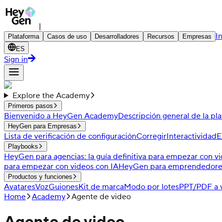
|
I
Plataforma
Casos de uso
Desarrolladores
Recursos
Empresas
ES
Sign in
Explore the Academy
Primeros pasos
Bienvenido a HeyGen Academy
Descripción general de la pl
HeyGen para Empresas
Lista de verificación de configuración
Corregir
Interactividad
E
Playbooks
HeyGen para agencias: la guía definitiva para empezar con v
para empezar con videos con IA
HeyGen para emprendedores d
Productos y funciones
Avatares
Voz
Guiones
Kit de marca
Modo por lotes
PPT/PDF a 
Home
Academy
Agente de video