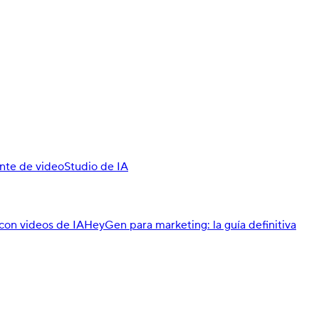
nte de video
Studio de IA
con videos de IA
HeyGen para marketing: la guía definitiva