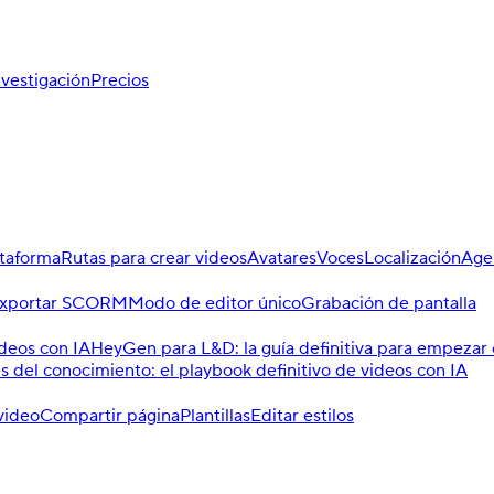
nvestigación
Precios
ataforma
Rutas para crear videos
Avatares
Voces
Localización
Age
xportar SCORM
Modo de editor único
Grabación de pantalla
ideos con IA
HeyGen para L&D: la guía definitiva para empezar 
el conocimiento: el playbook definitivo de videos con IA
video
Compartir página
Plantillas
Editar estilos