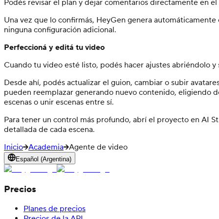
Podés revisar el plan y dejar comentarios directamente en e
Una vez que lo confirmás, HeyGen genera automáticamente el vi
ninguna configuración adicional.
Perfeccioná y editá tu video
Cuando tu video esté listo, podés hacer ajustes abriéndolo y
Desde ahí, podés actualizar el guion, cambiar o subir avatare
pueden reemplazar generando nuevo contenido, eligiendo des
escenas o unir escenas entre sí.
Para tener un control más profundo, abrí el proyecto en AI S
detallada de cada escena.
Inicio
Academia
Agente de video
Español (Argentina)
Precios
Planes de precios
Precios de la API