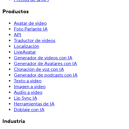
Productos
Avatar de video
Foto Parlante IA
API
Traductor de videos
Localización
LiveAvatar
Generador de videos con IA
Generador de Avatares con IA
Clonación de voz con IA
Generador de podcasts con IA
Texto a video
Imagen a video
Audio a video
Lip Sync IA
Herramientas de IA
Doblaje con IA
Industria