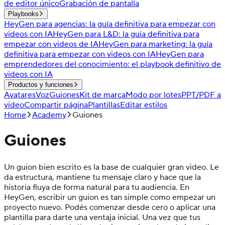
de editor único
Grabación de pantalla
Playbooks
HeyGen para agencias: la guía definitiva para empezar con
videos con IA
HeyGen para L&D: la guía definitiva para
empezar con videos de IA
HeyGen para marketing: la guía
definitiva para empezar con videos con IA
HeyGen para
emprendedores del conocimiento: el playbook definitivo de
videos con IA
Productos y funciones
Avatares
Voz
Guiones
Kit de marca
Modo por lotes
PPT/PDF a
video
Compartir página
Plantillas
Editar estilos
Home
Academy
Guiones
Guiones
Un guion bien escrito es la base de cualquier gran video. Le
da estructura, mantiene tu mensaje claro y hace que la
historia fluya de forma natural para tu audiencia. En
HeyGen, escribir un guion es tan simple como empezar un
proyecto nuevo. Podés comenzar desde cero o aplicar una
plantilla para darte una ventaja inicial. Una vez que tus