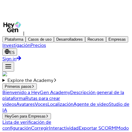
|
Plataforma
Casos de uso
Desarrolladores
Recursos
Empresas
Investigación
Precios
ES
Sign in
Explore the Academy
Primeros pasos
Bienvenido a HeyGen Academy
Descripción general de la
plataforma
Rutas para crear
videos
Avatares
Voces
Localización
Agente de video
Studio de
IA
HeyGen para Empresas
Lista de verificación de
configuración
Corregir
Interactividad
Exportar SCORM
Modo