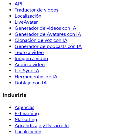
API
Traductor de videos
Localización
LiveAvatar
Generador de videos con IA
Generador de Avatares con IA
Clonación de voz con IA
Generador de podcasts con IA
Texto a video
Imagen a video
Audio a video
Lip Sync IA
Herramientas de IA
Doblaje con IA
Industria
Agencias
E-Learning
Marketing
Aprendizaje y Desarrollo
Localización