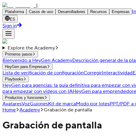
|
I
Plataforma
Casos de uso
Desarrolladores
Recursos
Empresas
ES
Sign in
Explore the Academy
Primeros pasos
Bienvenido a HeyGen Academy
Descripción general de la pl
HeyGen para Empresas
Lista de verificación de configuración
Corregir
Interactividad
E
Playbooks
HeyGen para agencias: la guía definitiva para empezar con v
para empezar con videos con IA
HeyGen para emprendedores d
Productos y funciones
Avatares
Voz
Guiones
Kit de marca
Modo por lotes
PPT/PDF a 
Home
Academy
Grabación de pantalla
Grabación de pantalla