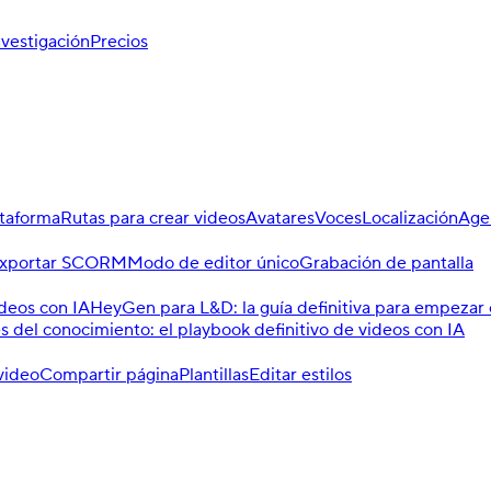
nvestigación
Precios
ataforma
Rutas para crear videos
Avatares
Voces
Localización
Age
xportar SCORM
Modo de editor único
Grabación de pantalla
ideos con IA
HeyGen para L&D: la guía definitiva para empezar 
el conocimiento: el playbook definitivo de videos con IA
video
Compartir página
Plantillas
Editar estilos