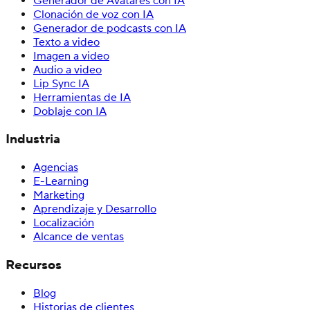
Generador de Avatares con IA
Clonación de voz con IA
Generador de podcasts con IA
Texto a video
Imagen a video
Audio a video
Lip Sync IA
Herramientas de IA
Doblaje con IA
Industria
Agencias
E-Learning
Marketing
Aprendizaje y Desarrollo
Localización
Alcance de ventas
Recursos
Blog
Historias de clientes