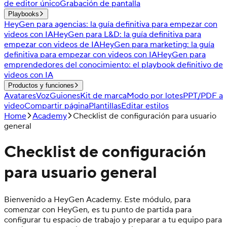
de editor único
Grabación de pantalla
Playbooks
HeyGen para agencias: la guía definitiva para empezar con
videos con IA
HeyGen para L&D: la guía definitiva para
empezar con videos de IA
HeyGen para marketing: la guía
definitiva para empezar con videos con IA
HeyGen para
emprendedores del conocimiento: el playbook definitivo de
videos con IA
Productos y funciones
Avatares
Voz
Guiones
Kit de marca
Modo por lotes
PPT/PDF a
video
Compartir página
Plantillas
Editar estilos
Home
Academy
Checklist de configuración para usuario
general
Checklist de configuración
para usuario general
Bienvenido a HeyGen Academy. Este módulo, para
comenzar con HeyGen, es tu punto de partida para
configurar tu espacio de trabajo y preparar a tu equipo para