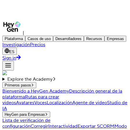
|
Plataforma
Casos de uso
Desarrolladores
Recursos
Empresas
Investigación
Precios
ES
Sign in
Explore the Academy
Primeros pasos
Bienvenido a HeyGen Academy
Descripción general de la
plataforma
Rutas para crear
videos
Avatares
Voces
Localización
Agente de video
Studio de
IA
HeyGen para Empresas
Lista de verificación de
configuración
Corregir
Interactividad
Exportar SCORM
Modo