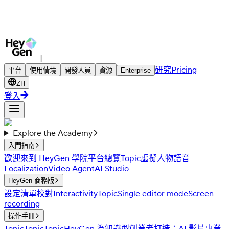
|
研究
Pricing
平台
使用情境
開發人員
資源
Enterprise
ZH
登入
Explore the Academy
入門指南
歡迎來到 HeyGen 學院
平台總覽
Topic
虛擬人物
語音
Localization
Video Agent
AI Studio
HeyGen 商務版
設定清單
校對
Interactivity
Topic
Single editor mode
Screen
recording
操作手冊