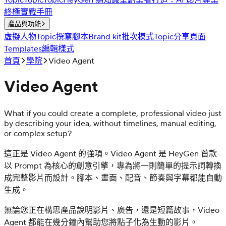
Topic
Topic
Topic
HeyGen 為知識型創業者打造：AI 影片專業
終極實戰手冊
產品與功能
虛擬人物
Topic
撰寫腳本
Brand kit
批次模式
Topic
分享頁面
Templates
編輯樣式
首頁
學院
Video Agent
Video Agent
What if you could create a complete, professional video just
by describing your idea, without timelines, manual editing,
or complex setup?
這正是 Video Agent 的強項。Video Agent 是 HeyGen 首款
以 Prompt 為核心的創意引擎，專為將一則簡單的提示詞轉換
成完整影片而設計。腳本、畫面、配音、節奏與字幕都能自動
生成。
無論您正在構思產品說明影片、廣告，還是短篇故事，Video
Agent 都能在幾分鐘內幫助您將點子化為生動的影片。