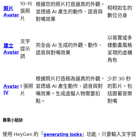
10-15
根據您的照片打造逼真的外觀，
栩栩如生的
照片
張照
並透過 AI 產生的動作、語音與
Avatar
數位分身
片
對嘴效果
以寫實或多
文字
完全由 AI 生成的外觀、動作、
樣動畫風格
建立
提示
Avatar
語音與對嘴效果
呈現的虛構
詞
角色
根據照片打造極為逼真的外觀，
少於 30 秒
Avatar
1 張照
並透過 AI 產生動作、語音與對
的影片，包
IV
片
嘴效果。生成虛擬人物需要扣
括跟著音樂
點。
對嘴
專業小秘訣
使用 HeyGen 的「
generating looks
」功能，只要輸入文字提