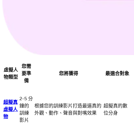
您需
虛擬人
要準
您將獲得
最適合對象
物類型
備
2-5 分
超擬真
鐘的
根據您的訓練影片打造最逼真的
超擬真的數
虛擬人
訓練
外觀、動作、聲音與對嘴效果
位分身
物
影片