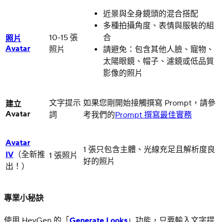
近景與全身鏡頭的混合搭配
多種拍攝角度、表情與服裝的組
10-15 張
合
照片
Avatar
照片
請避免：包含其他人臉、寵物、
太陽眼鏡、帽子、濾鏡或低品質
影像的照片
文字提示
如果您剛開始接觸撰寫 Prompt，請參
建立
Avatar
詞
考我們的
Prompt 撰寫最佳實務
Avatar
1 張只包含主體、光線充足且解析度良
IV
（全新推
1 張照片
好的照片
出！）
專業小秘訣
使用 HeyGen 的「
Generate Looks
」功能，只要輸入文字提