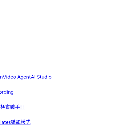
on
Video Agent
AI Studio
ording
業終極實戰手冊
lates
編輯樣式