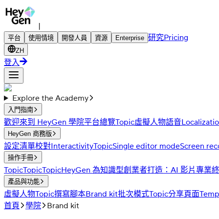
|
研究
Pricing
平台
使用情境
開發人員
資源
Enterprise
ZH
登入
Explore the Academy
入門指南
歡迎來到 HeyGen 學院
平台總覽
Topic
虛擬人物
語音
Localizati
HeyGen 商務版
設定清單
校對
Interactivity
Topic
Single editor mode
Screen rec
操作手冊
Topic
Topic
Topic
HeyGen 為知識型創業者打造：AI 影片專
產品與功能
虛擬人物
Topic
撰寫腳本
Brand kit
批次模式
Topic
分享頁面
Temp
首頁
學院
Brand kit