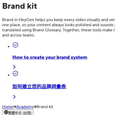
Brand kit
Brand in HeyGen helps you keep every video visually and verba
one place, so your content always looks polished and sounds
translated using Brand Glossary. Together, these tools make it
and across teams.
How to create your brand system
如何建立您的品牌詞彙表
Home
Academy
Brand kit
繁體中文 (台灣)