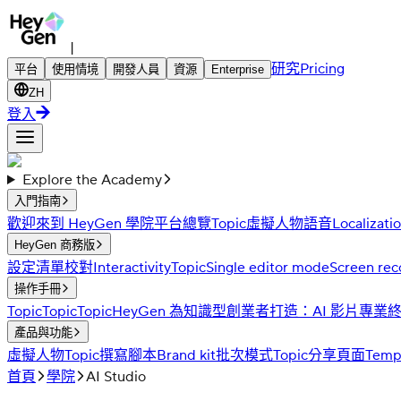
|
研究
Pricing
平台
使用情境
開發人員
資源
Enterprise
ZH
登入
Explore the Academy
入門指南
歡迎來到 HeyGen 學院
平台總覽
Topic
虛擬人物
語音
Localizati
HeyGen 商務版
設定清單
校對
Interactivity
Topic
Single editor mode
Screen rec
操作手冊
Topic
Topic
Topic
HeyGen 為知識型創業者打造：AI 影片專
產品與功能
虛擬人物
Topic
撰寫腳本
Brand kit
批次模式
Topic
分享頁面
Temp
首頁
學院
AI Studio