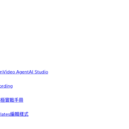
on
Video Agent
AI Studio
ording
業終極實戰手冊
lates
編輯樣式