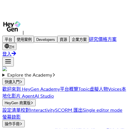
|
研究
價格方案
平台
使用案例
Developers
資源
企業方案
ZH
登入
Explore the Academy
快速入門
歡迎來到 HeyGen Academy
平台概覽
Topic
虛擬人物
Voices
本
地化
影片 Agent
AI Studio
HeyGen 商業版
設定清單
校對
Interactivity
SCORM 匯出
Single editor mode
螢幕錄影
操作手冊