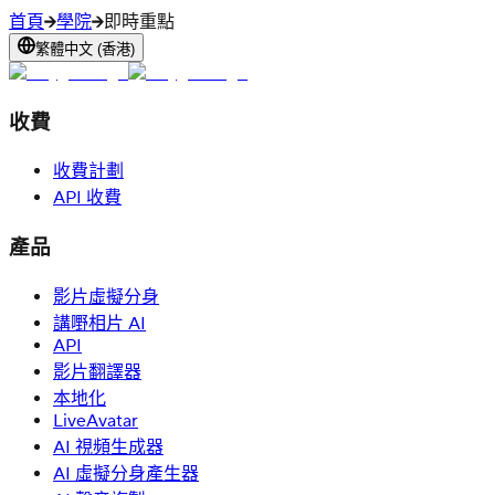
首頁
學院
即時重點
繁體中文 (香港)
收費
收費計劃
API 收費
產品
影片虛擬分身
講嘢相片 AI
API
影片翻譯器
本地化
LiveAvatar
AI 視頻生成器
AI 虛擬分身產生器