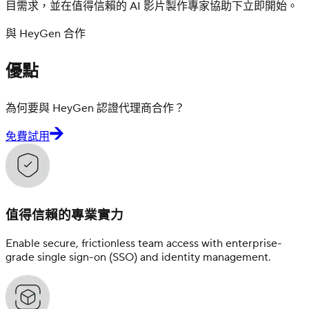
目需求，並在值得信賴的 AI 影片製作專家協助下立即開始。
與 HeyGen 合作
優點
為何要與 HeyGen 認證代理商合作？
免費試用
值得信賴的專業實力
Enable secure, frictionless team access with enterprise-
grade single sign-on (SSO) and identity management.