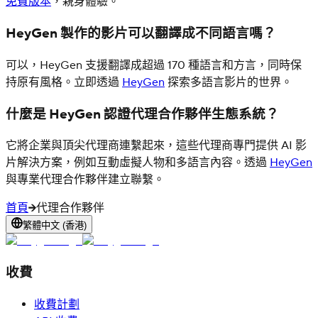
免費版本
，親身體驗。
HeyGen 製作的影片可以翻譯成不同語言嗎？
可以，HeyGen 支援翻譯成超過 170 種語言和方言，同時保
持原有風格。立即透過
HeyGen
探索多語言影片的世界。
什麼是 HeyGen 認證代理合作夥伴生態系統？
它將企業與頂尖代理商連繫起來，這些代理商專門提供 AI 影
片解決方案，例如互動虛擬人物和多語言內容。透過
HeyGen
與專業代理合作夥伴建立聯繫。
首頁
代理合作夥伴
繁體中文 (香港)
收費
收費計劃