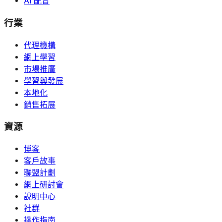
AI 配音
行業
代理機構
網上學習
市場推廣
學習與發展
本地化
銷售拓展
資源
博客
客戶故事
聯盟計劃
網上研討會
說明中心
社群
操作指南