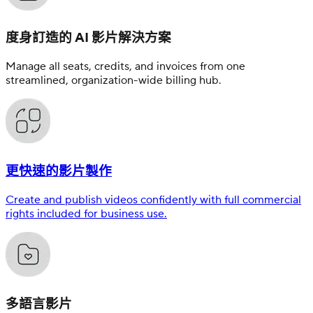
度身訂造的 AI 影片解決方案
Manage all seats, credits, and invoices from one
streamlined, organization-wide billing hub.
更快速的影片製作
Create and publish videos confidently with full commercial
rights included for business use.
多語言影片