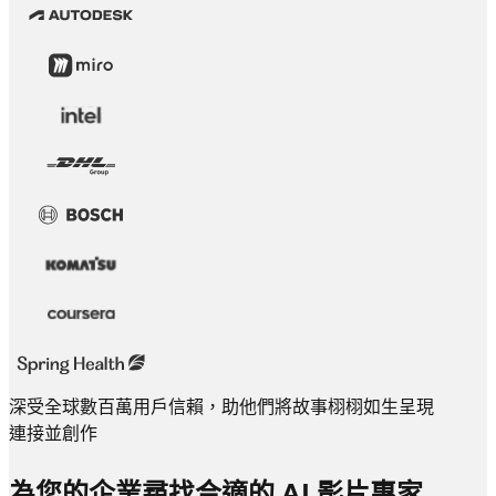
深受全球數百萬用戶信賴，助他們將故事栩栩如生呈現
連接並創作
為您的企業尋找合適的 AI 影片專家