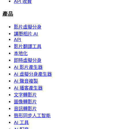
API 收費
產品
影片虛擬分身
講嘢相片 AI
API
影片翻譯工具
本地化
即時虛擬分身
AI 影片產生器
AI 虛擬分身產生器
AI 聲音複製
AI 播客產生器
文字轉影片
圖像轉影片
音訊轉影片
唇形同步人工智能
AI 工具