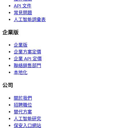
API 文件
常見問題
人工智能詞彙表
企業版
企業版
企業方案定價
企業 API 定價
聯絡銷售部門
本地化
公司
關於我們
招聘職位
替代方案
人工智能研究
保安入口網站