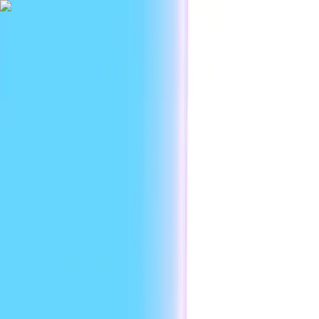
|
I
Plataforma
Casos de uso
Desarrolladores
Recursos
Empresas
ES
Sign in