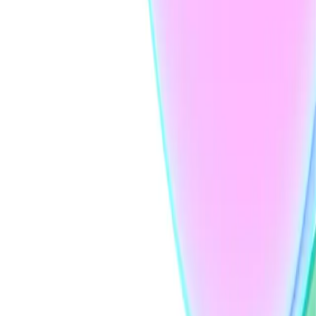
到限制。這些約束使他們難以提供客戶所需的高品質且具吸引力
pp 上的顧客。這些活動透過個人化且具吸引力的內容，加上巴西名人出鏡，來
50,000 部個人化影片。這些影片包含量身打造的促銷內容，以客戶姓
atar。這些個人化影片會為客戶喜愛的球隊喝采，營造情感連結。
作了超過 3,000 支影片，展現出極大的擴充與放大潛力。