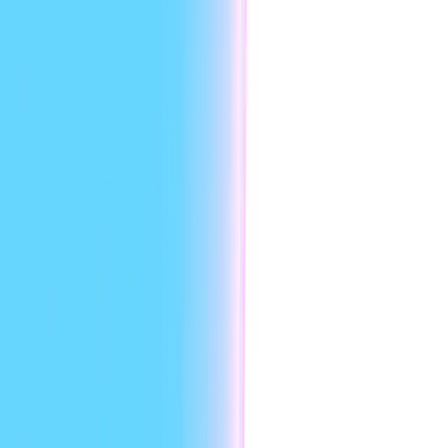
性方面的挑戰，Videoimagem 得以幫助客戶與消費者建立
展望未來，Videoimagem 計畫擴大使用 HeyGen 平
化的方式接觸人們，這也讓我們能與他們建立更緊密的連結。
透過這次合作，Videoimagem 不僅提升了客戶互動成效，
推薦的客戶案例
所有案例