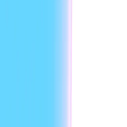
四十多年來，
Videoimagem
一直走在巴西企業影片製作的最前