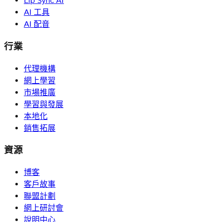
Lip Sync AI
AI 工具
AI 配音
行業
代理機構
網上學習
市場推廣
學習與發展
本地化
銷售拓展
資源
博客
客戶故事
聯盟計劃
網上研討會
說明中心