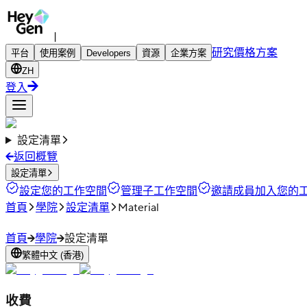
|
研究
價格方案
平台
使用案例
Developers
資源
企業方案
ZH
登入
設定清單
返回概覽
設定清單
設定您的工作空間
管理子工作空間
邀請成員加入您的
首頁
學院
設定清單
Material
首頁
學院
設定清單
繁體中文 (香港)
收費