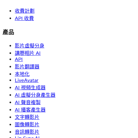
收費計劃
API 收費
產品
影片虛擬分身
講嘢相片 AI
API
影片翻譯器
本地化
LiveAvatar
AI 視頻生成器
AI 虛擬分身產生器
AI 聲音複製
AI 播客產生器
文字轉影片
圖像轉影片
音訊轉影片