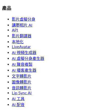
產品
影片虛擬分身
講嘢相片 AI
API
影片翻譯器
本地化
LiveAvatar
AI 視頻生成器
AI 虛擬分身產生器
AI 聲音複製
AI 播客產生器
文字轉影片
圖像轉影片
音訊轉影片
Lip Sync AI
AI 工具
AI 配音