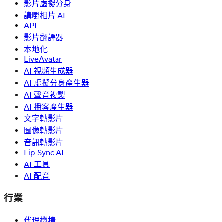
影片虛擬分身
講嘢相片 AI
API
影片翻譯器
本地化
LiveAvatar
AI 視頻生成器
AI 虛擬分身產生器
AI 聲音複製
AI 播客產生器
文字轉影片
圖像轉影片
音訊轉影片
Lip Sync AI
AI 工具
AI 配音
行業
代理機構