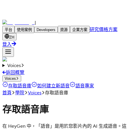
|
研究
價格方案
平台
使用案例
Developers
資源
企業方案
ZH
登入
Voices
返回概覽
Voices
存取語音庫
如何建立新語音
語音專家
首頁
學院
Voices
存取語音庫
存取語音庫
在 HeyGen 中，「語音」是用於您影片內的 AI 生成語音。這