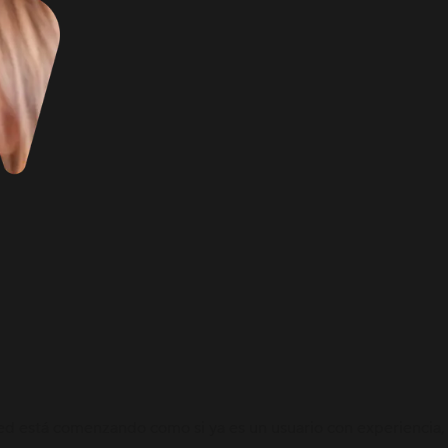
d está comenzando como si ya es un usuario con experiencia, 
.