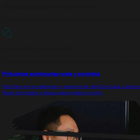
Demostraciones en vivo y talleres
Conozca cómo otras personas están usando HeyGen y creando 
Inspiración y colaboración
Descubra nuevas ideas y posibles colaboraciones con otras pe
Próximos seminarios web y eventos
Participe en los webinars y eventos de HeyGen para comenza
flujos de trabajo e ideas sobre videos con IA.