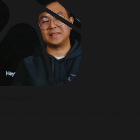
omunidad?
idad que quieran darle vida a los meetups de HeyGen en sus 