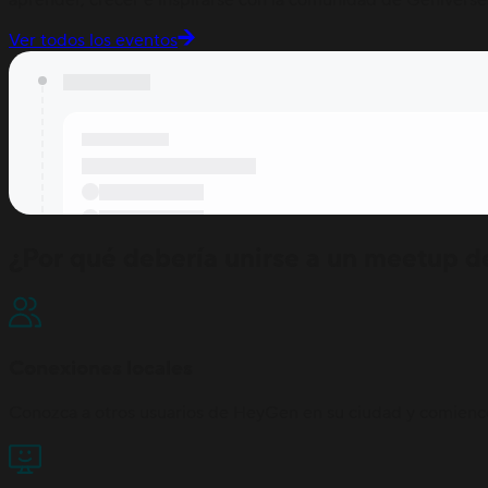
Ver todos los eventos
¿Por qué debería unirse a un meetup 
Conexiones locales
Conozca a otros usuarios de HeyGen en su ciudad y comience 