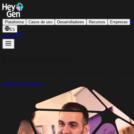
|
I
Plataforma
Casos de uso
Desarrolladores
Recursos
Empresas
ES
Sign in
Encuentros HeyGen
Bienvenido al corazón del Geniverse de HeyGen. Los encuen
Asista a un evento