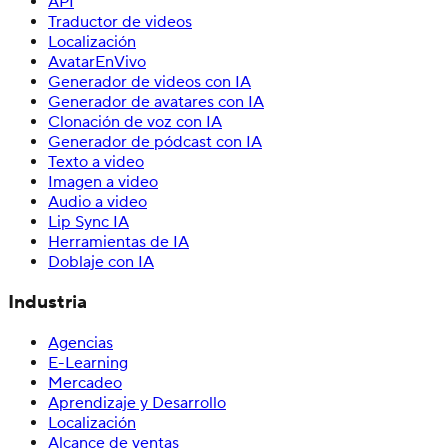
API
Traductor de videos
Localización
AvatarEnVivo
Generador de videos con IA
Generador de avatares con IA
Clonación de voz con IA
Generador de pódcast con IA
Texto a video
Imagen a video
Audio a video
Lip Sync IA
Herramientas de IA
Doblaje con IA
Industria
Agencias
E-Learning
Mercadeo
Aprendizaje y Desarrollo
Localización
Alcance de ventas