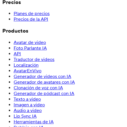
Precios
Planes de precios
Precios de la API
Productos
Avatar de video
Foto Parlante IA
API
Traductor de videos
Localización
AvatarEnVivo
Generador de videos con IA
Generador de avatares con IA
Clonación de voz con IA
Generador de pódcast con IA
Texto a video
Imagen a video
Audio a video
Lip Sync IA
Herramientas de IA