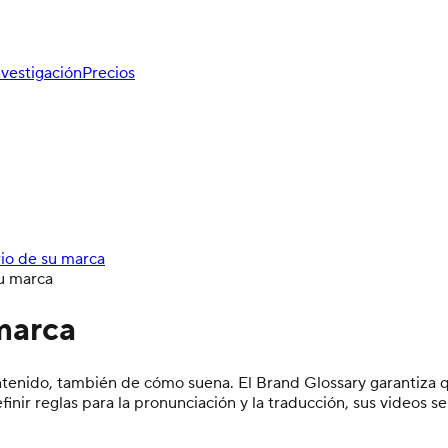
nvestigación
Precios
rio de su marca
su marca
 marca
ntenido, también de cómo suena. El Brand Glossary garantiza qu
nir reglas para la pronunciación y la traducción, sus videos s