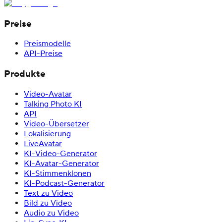
Preise
Preismodelle
API-Preise
Produkte
Video-Avatar
Talking Photo KI
API
Video-Übersetzer
Lokalisierung
LiveAvatar
KI-Video-Generator
KI-Avatar-Generator
KI-Stimmenklonen
KI-Podcast-Generator
Text zu Video
Bild zu Video
Audio zu Video