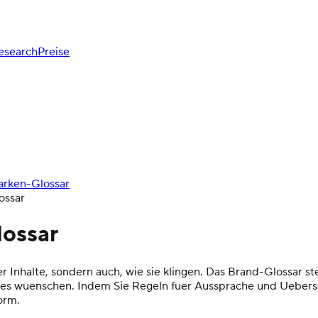
esearch
Preise
Marken-Glossar
ossar
lossar
er Inhalte, sondern auch, wie sie klingen. Das Brand-Glossar s
es wuenschen. Indem Sie Regeln fuer Aussprache und Ueberset
orm.