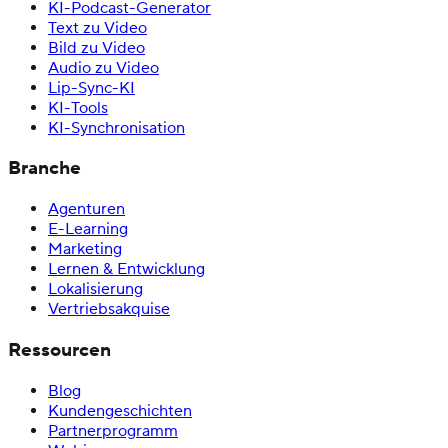
KI-Podcast-Generator
Text zu Video
Bild zu Video
Audio zu Video
Lip-Sync-KI
KI-Tools
KI-Synchronisation
Branche
Agenturen
E-Learning
Marketing
Lernen & Entwicklung
Lokalisierung
Vertriebsakquise
Ressourcen
Blog
Kundengeschichten
Partnerprogramm