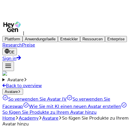
|
Plattform
Anwendungsfaelle
Entwickler
Ressourcen
Enterprise
Research
Preise
DE
Sign in
Avatare
Back to overview
Avatare
So verwenden Sie Avatar IV
So verwenden Sie
Faceswap
Wie Sie mit KI einen neuen Avatar erstellen
So fügen Sie Produkte zu Ihrem Avatar hinzu
Home
Academy
Avatare
So fügen Sie Produkte zu Ihrem
Avatar hinzu