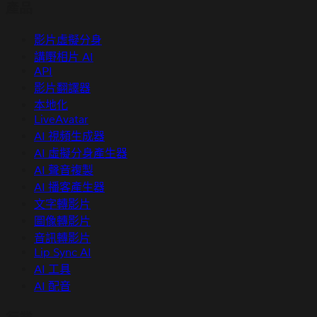
產品
影片虛擬分身
講嘢相片 AI
API
影片翻譯器
本地化
LiveAvatar
AI 視頻生成器
AI 虛擬分身產生器
AI 聲音複製
AI 播客產生器
文字轉影片
圖像轉影片
音訊轉影片
Lip Sync AI
AI 工具
AI 配音