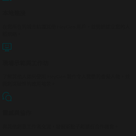
本地連接
在您所在的城市結識其他 HeyGen 用戶，並開始建立您的人
脈網絡。
現場示範與工作坊
了解其他人如何使用 HeyGen 製作令人驚艷的虛擬人物，並
開創突破性的應用場景。
靈感與協作
與其他創意工作者交流，發掘新點子和潛在合作機會。