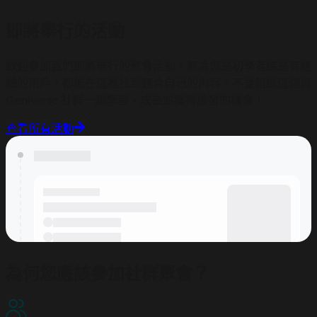
即將舉行的活動
歡迎參加我們即將舉行的聚會活動。無論您是初學者還是有經
驗的用戶，都能在這裡找到適合自己的內容。不要錯過這個與
Geniverse 社群一起學習、成長並獲得啟發的機會！
查看所有活動
為何您應該參加社群聚會？